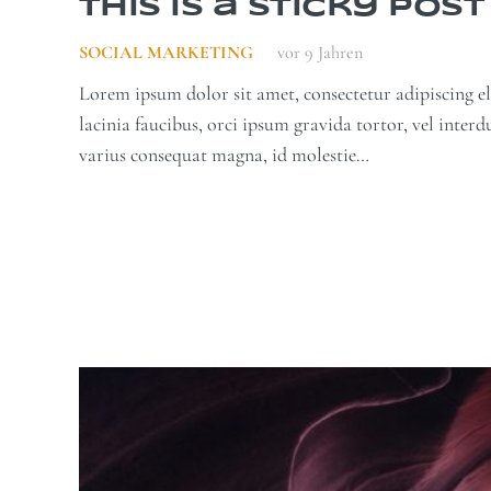
This is a Sticky Post
SOCIAL MARKETING
vor 9 Jahren
Lorem ipsum dolor sit amet, consectetur adipiscing eli
lacinia faucibus, orci ipsum gravida tortor, vel inter
varius consequat magna, id molestie…