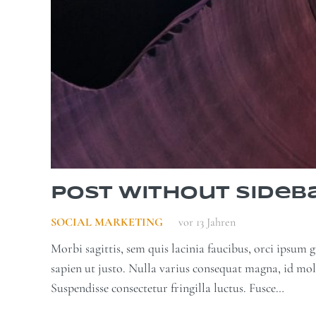
Post Without Sideb
SOCIAL MARKETING
vor 13 Jahren
Morbi sagittis, sem quis lacinia faucibus, orci ipsum 
sapien ut justo. Nulla varius consequat magna, id mol
Suspendisse consectetur fringilla luctus. Fusce…