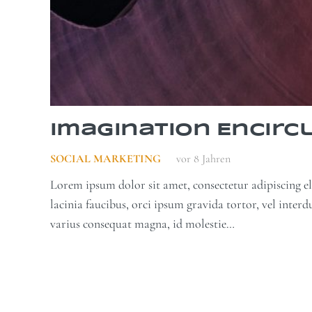
Imagination Encirc
SOCIAL MARKETING
vor 8 Jahren
Lorem ipsum dolor sit amet, consectetur adipiscing eli
lacinia faucibus, orci ipsum gravida tortor, vel inter
varius consequat magna, id molestie…